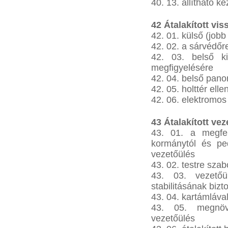
40. 13. állítható k
42 Átalakított vis
42. 01. külső (jobb 
42. 02. a sárvédőre
42. 03. belső ki
megfigyelésére
42. 04. belső pano
42. 05. holttér elle
42. 06. elektromos
43 Átalakított ve
43. 01. a megfe
kormánytól és ped
vezetőülés
43. 02. testre szab
43. 03. vezetőü
stabilitásának bizt
43. 04. kartámlával
43. 05. megnöve
vezetőülés