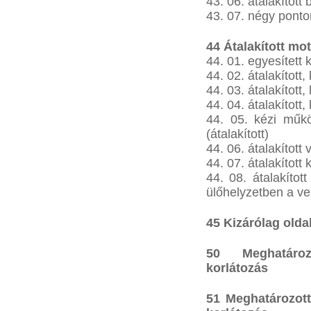
43. 06. átalakított
43. 07. négy ponton
44 Átalakított mo
44. 01. egyesített
44. 02. átalakított
44. 03. átalakított
44. 04. átalakítot
44. 05. kézi műkö
(átalakított)
44. 06. átalakított 
44. 07. átalakított
44. 08. átalakíto
ülőhelyzetben a vez
45 Kizárólag old
50 Meghatároz
korlátozás
51 Meghatározott