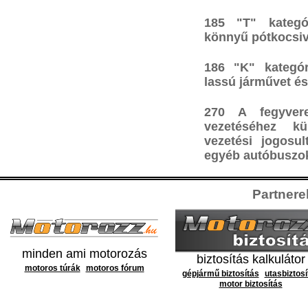
185 "T" kategó
könnyű pótkocsiv
186 "K" kategór
lassú járművet és
270 A fegyver
vezetéséhez kü
vezetési jogosul
egyéb autóbuszok
Partnerek
minden ami motorozás
biztosítás kalkulátor
motoros túrák
motoros fórum
gépjármű biztosítás
utasbiztosí
motor biztosítás