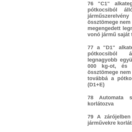
76 "C1" alkate
pótkocsiból ál
járműszerelvén
össztömege nem h
megengedett leg
vonó jármű saját
77 a "D1" alkat
pótkocsiból á
legnagyobb együ
000 kg-ot, és 
össztömege nem h
továbbá a pótkoc
(D1+E)
78 Automata se
korlátozva
79 A zárójelben
járművekre korláto