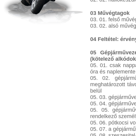
03 Művégtagok
03. 01. felső művé
03. 02. alsó művég
04 Feltétel: érvé
05 Gépjárműveze
(kötelező alkódok
05. 01. csak nappa
óra és naplemente 
05. 02. gépjármű
meghatározott táv
belül
05. 03. gépjárműve
05. 04. gépjárműv
05. 05. gépjárműv
rendelkező személ
05. 06. pótkocsi v
05. 07. a gépjárm
05. 08. szeszesital