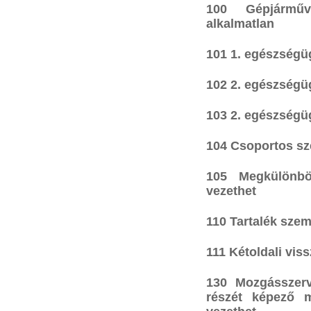
100 Gépjárműv
alkalmatlan
101 1. egészségü
102 2. egészségü
103 2. egészségü
104 Csoportos sz
105 Megkülönbö
vezethet
110 Tartalék szem
111 Kétoldali viss
130 Mozgásszerv
részét képező me