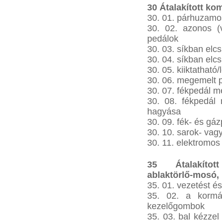
30 Átalakított ko
30. 01. párhuzamo
30. 02. azonos (
pedálok
30. 03. síkban elc
30. 04. síkban elc
30. 05. kiiktatható
30. 06. megemelt 
30. 07. fékpedál m
30. 08. fékpedál 
hagyása
30. 09. fék- és gá
30. 10. sarok- vagy
30. 11. elektromos
35 Átalakított
ablaktörlő-mosó, k
35. 01. vezetést 
35. 02. a kormá
kezelőgombok
35. 03. bal kézze