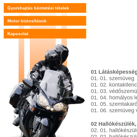
Gyorshajtás büntetési tételek
Motor biztosítások
Kapcsolat
01 Látásképesség
01. 01. szemüveg
01. 02. kontaktlen
01. 03. védőszem
01. 04. homályos 
01. 05. szemtakar
01. 06. szemüveg 
02 Hallókészülék,
02. 01. hallókészü
02. 02. hallókészü