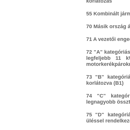
korlátozás
55 Kombinált já
70 Másik ország á
71 A vezetői eng
72 "A" kategóriás
legfeljebb 11 k
motorkerékpárokr
73 "B" kategóri
korlátozva (B1)
74 "C" kategór
legnagyobb összt
75 "D" kategóriá
üléssel rendelkez