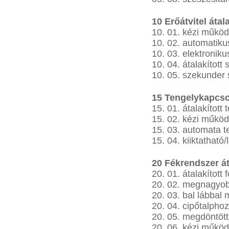
10 Erőátvitel átal
10. 01. kézi működt
10. 02. automatikus
10. 03. elektroniku
10. 04. átalakított
10. 05. szekunder
15 Tengelykapcso
15. 01. átalakított
15. 02. kézi működ
15. 03. automata 
15. 04. kiiktatható
20 Fékrendszer át
20. 01. átalakított 
20. 02. megnagyobb
20. 03. bal lábbal
20. 04. cipőtalphoz
20. 05. megdöntött
20. 06. kézi működt