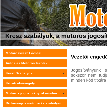
Kresz szabályok, a motoros jogosí
Motoroskresz Főoldal
Vezetői engedé
Autós és Motoros Iskolák
Jogosítványunk s
Kresz Szabályok
sokszor nem tudju
minden kód titkára 
Közúti elsősegély
Motoros jogosítványról minden
Biztonságos motorozás szabályai