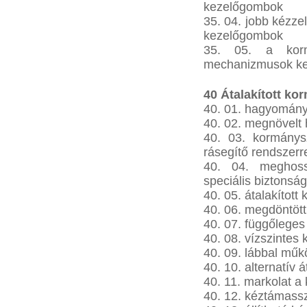
kezelőgombok
35. 04. jobb kézz
kezelőgombok
35. 05. a korm
mechanizmusok ke
40 Átalakított ko
40. 01. hagyomán
40. 02. megnövelt
40. 03. kormánysz
rásegítő rendszerr
40. 04. meghoss
speciális biztonság
40. 05. átalakítot
40. 06. megdöntöt
40. 07. függőlege
40. 08. vízszintes
40. 09. lábbal műk
40. 10. alternatív á
40. 11. markolat 
40. 12. kéztámassz