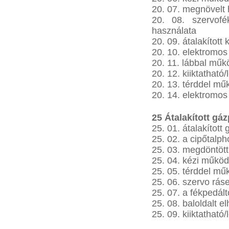
20. 07. megnövelt 
20. 08. szervofé
használata
20. 09. átalakított 
20. 10. elektromos
20. 11. lábbal műkö
20. 12. kiiktatható
20. 13. térddel mű
20. 14. elektromo
25 Átalakított gá
25. 01. átalakított
25. 02. a cipőtalph
25. 03. megdöntöt
25. 04. kézi működ
25. 05. térddel mű
25. 06. szervo rás
25. 07. a fékpedált
25. 08. baloldalt e
25. 09. kiiktatható