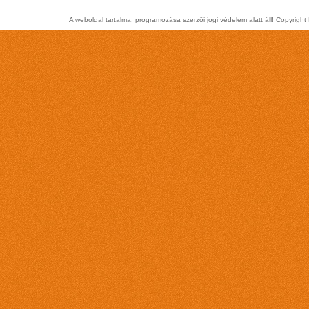
A weboldal tartalma, programozása szerzői jogi védelem alatt áll! Copyrig