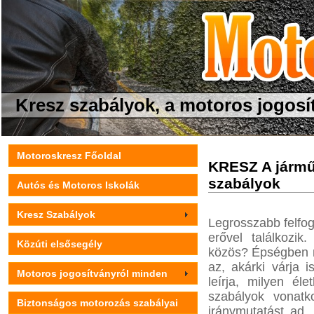
Kresz szabályok, a motoros jogosí
Motoroskresz Főoldal
KRESZ A jármű
szabályok
Autós és Motoros Iskolák
Kresz Szabályok
Legrosszabb felfog
erővel találkozik
Közúti elsősegély
közös? Épségben m
az, akárki várja 
Motoros jogosítványról minden
leírja, milyen él
szabályok vonatk
Biztonságos motorozás szabályai
iránymutatást ad