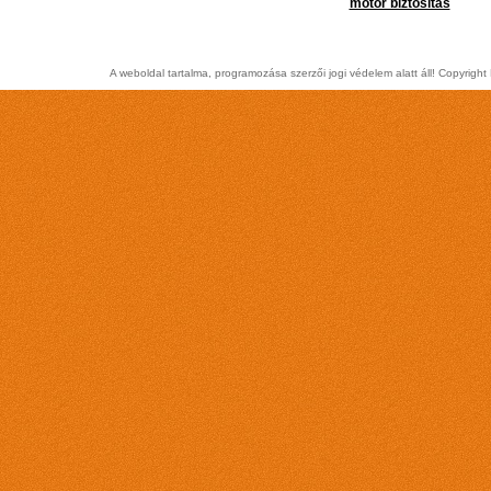
motor biztosítás
A weboldal tartalma, programozása szerzői jogi védelem alatt áll! Copyrig