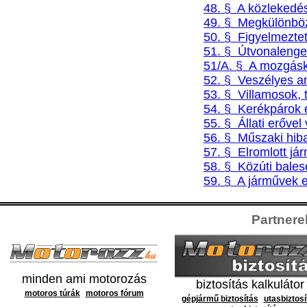
48. § A közlekedésb
49. § Megkülönböz
50. § Figyelmeztet
51. § Útvonalenge
51/A. § A mozgásko
52. § Veszélyes an
53. § Villamosok, 
54. § Kerékpárok 
55. § Állati erővel
56. § Műszaki hib
57. § Elromlott já
58. § Közúti bales
59. § A járművek e
Partnerek
minden ami motorozás
biztosítás kalkulátor
motoros túrák
motoros fórum
gépjármű biztosítás
utasbiztosí