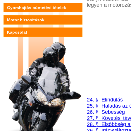
legyen a motorozás
Gyorshajtás büntetési tételek
Motor biztosítások
Kapcsolat
24. § Elindulás
25. § Haladás az 
26. § Sebesség
27. § Követési táv
28. § Elsőbbség a
29. § Irányváltozta