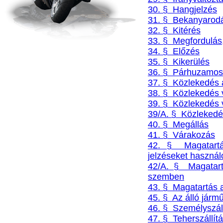
30. § Hangjelzés
31. § Bekanyarod
32. § Kitérés
33. § Megfordulás
34. § Előzés
35. § Kikerülés
36. § Párhuzamos
37. § Közlekedés 
38. § Közlekedés v
39. § Közlekedés v
39/A. § Közlekedé
40. § Megállás
41. § Várakozás
42. § Magatartá
jelzéseket haszná
42/A. § Magatartá
szemben
43. § Magatartás 
45. § Az álló jármű
46. § Személyszáll
47. § Teherszállít