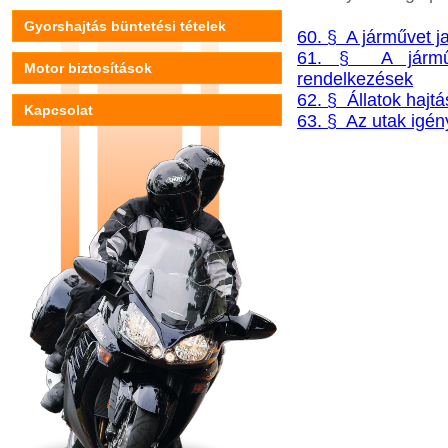
Gyorshajtás büntetési tételek
60. § A járművet j
61. § A járműv
Motor biztosítások
rendelkezések
62. § Állatok hajt
Kapcsolat
63. § Az utak igé