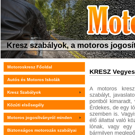
Kresz szabályok, a motoros jogosí
Motoroskresz Főoldal
KRESZ Vegyes
Autós és Motoros Iskolák
A motoros kresz
Kresz Szabályok
szabályt, javaslat
pontból kimaradt, 
Közúti elsősegély
Érdekes, de egy ló
szemben is. Vagyis
Motoros jogosítványról minden
élő állattal való 
lónak, vagy egy
Biztonságos motorozás szabályai
bármilyen meglepő-