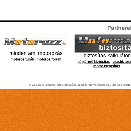
Partnerek
minden ami motorozás
biztosítás kalkulátor
motoros túrák
motoros fórum
gépjármű biztosítás
utasbiztosí
motor biztosítás
A weboldal tartalma, programozása szerzői jogi védelem alatt áll! Copyrig