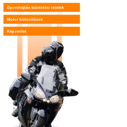
Gyorshajtás büntetési tételek
Motor biztosítások
Kapcsolat