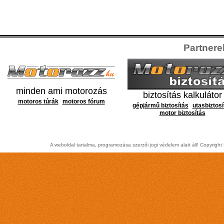
Partnerek
minden ami motorozás
biztosítás kalkulátor
motoros túrák
motoros fórum
gépjármű biztosítás
utasbiztosí
motor biztosítás
A weboldal tartalma, programozása szerzői jogi védelem alatt áll! Copyrig