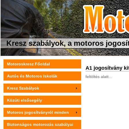
Kresz szabályok, a motoros jogosí
Motoroskresz Főoldal
A1 jogosítvány ki
Autós és Motoros Iskolák
feltöltés alatt...
Kresz Szabályok
Közúti elsősegély
Motoros jogosítványról minden
Biztonságos motorozás szabályai