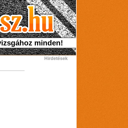
 vizsgához minden!
Hirdetések