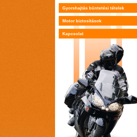
Gyorshajtás büntetési tételek
Motor biztosítások
Kapcsolat